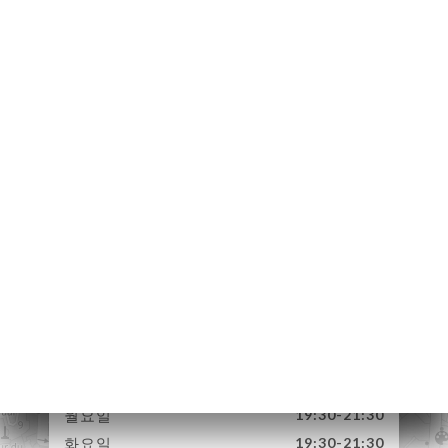
하기
러리
뷰
뉴
보도
 À
CILE
0 €
RS
4 Rue de Gouet
INE –
22000 Saint-Brieuc
€
France
락처
월요일
19:30-21:30
화요일
19:30-21:30