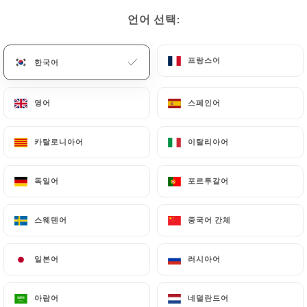
언어 선택:
언어 선택:
메뉴
KO
프랑스어
프랑스어
한국어
한국어
영어
영어
스페인어
스페인어
/
홈
연락처
카탈로니아어
카탈로니아어
이탈리아어
이탈리아어
연락처
독일어
독일어
포르투갈어
포르투갈어
스웨덴어
스웨덴어
중국어 간체
중국어 간체
일본어
일본어
러시아어
러시아어
Le Complice
아랍어
아랍어
네덜란드어
네덜란드어