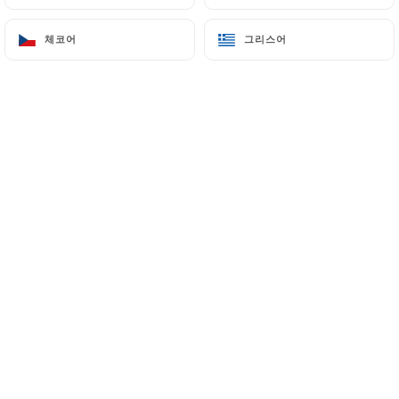
4 Rue de Gouet
체코어
체코어
그리스어
그리스어
22000 Saint-Brieuc France
+33221270642
이름
이메일
전화번호