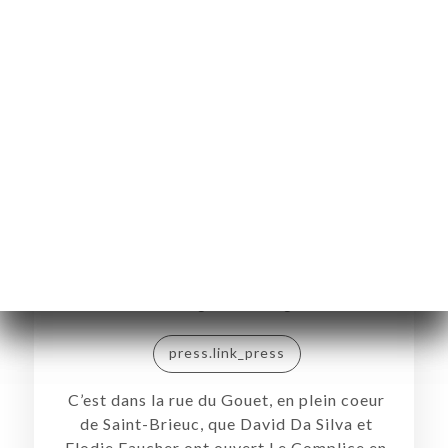
Le Complice : belle adresse
bistronomique à Saint-Brieuc
وسائل الإعلام:
Oumangerenbretagne
press.link_press
C’est dans la rue du Gouet, en plein coeur
de Saint-Brieuc, que David Da Silva et
Elodie Faucher ont ouvert Le Complice en