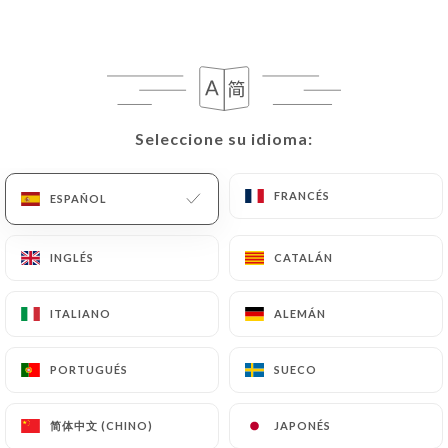
Cerrado. Abrimos a las 19:30.
Seleccione su idioma:
Seleccione su idioma:
Le Complice
FRANCÉS
FRANCÉS
ESPAÑOL
ESPAÑOL
RESEÑA 322
RESTAURANT GASTRONOMIQUE
INGLÉS
INGLÉS
CATALÁN
CATALÁN
4 Rue De Gouet
22000 Saint-Brieuc France
ITALIANO
ITALIANO
ALEMÁN
ALEMÁN
PORTUGUÉS
PORTUGUÉS
SUECO
SUECO
简体中文 (CHINO)
简体中文 (CHINO)
JAPONÉS
JAPONÉS
¿Quiénes somos?