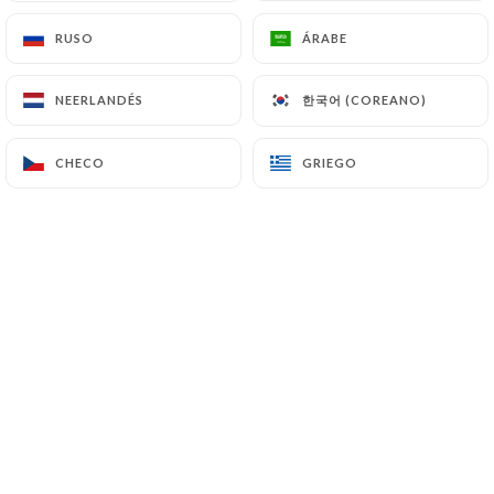
RUSO
RUSO
ÁRABE
ÁRABE
Le complice aspire à recevoir des
한국어 (COREANO)
한국어 (COREANO)
NEERLANDÉS
NEERLANDÉS
clients ouverts gustativement, en
quête de nouveautés et d’associations
CHECO
CHECO
GRIEGO
GRIEGO
surprenantes.
Le chef s’est formé dans différentes
maisons étoilées aux cotés de Marc
Meneau, Bernard l’Oiseau ou encore le
groupe Baumaniere,
Mais ces expériences les plus
enrichissantes se sont déroulées dans
de petits restaurants à l’ambiance plus
familiale avec des jeunes chefs au